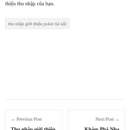
thiện thu nhập của bạn.
thu nhập giới thiệu poker hà nội
← Previous Post
Next Post →
Thu nhập giới thiệu
Khám Phá Nha